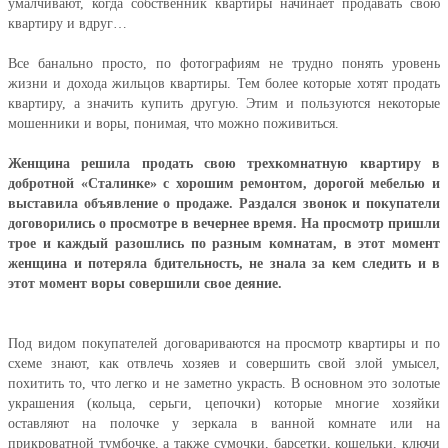
умалчивают, когда собственник квартиры начинает продавать свою
квартиру и вдруг…
Все банально просто, по фотографиям не трудно понять уровень
жизни и дохода жильцов квартиры. Тем более которые хотят продать
квартиру, а значить купить другую. Этим и пользуются некоторые
мошенники и воры, понимая, что можно поживиться.
Женщина решила продать свою трехкомнатную квартиру в
добротной «Сталинке» с хорошим ремонтом, дорогой мебелью и
выставила объявление о продаже. Раздался звонок и покупатели
договорились о просмотре в вечернее время. На просмотр пришли
трое и каждый разошлись по разным комнатам, в этот момент
женщина и потеряла бдительность, не знала за кем следить и в
этот момент воры совершили свое деяние.
Под видом покупателей договариваются на просмотр квартиры и по
схеме знают, как отвлечь хозяев и совершить свой злой умысел,
похитить то, что легко и не заметно украсть. В основном это золотые
украшения (кольца, серьги, цепочки) которые многие хозяйки
оставляют на полочке у зеркала в ванной комнате или на
прикроватной тумбочке, а также сумочки, барсетки, кошельки, ключи