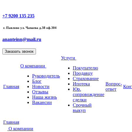
+7 9200 135 235
г. Павлово ул. Чапаева д.38 оф.304
ananteinn@mail.ru
Услуги
О компании
Покупателю
Продавцу
Руководитель
Страхование
Блог
Ипотека
Вопрос-
Главная
Новости
Кон
Юр.
ответ
Отзывы
сопровождение
Наша жизнь
сделки
Вакансии
Срочный
выкуп
Главная
О компании