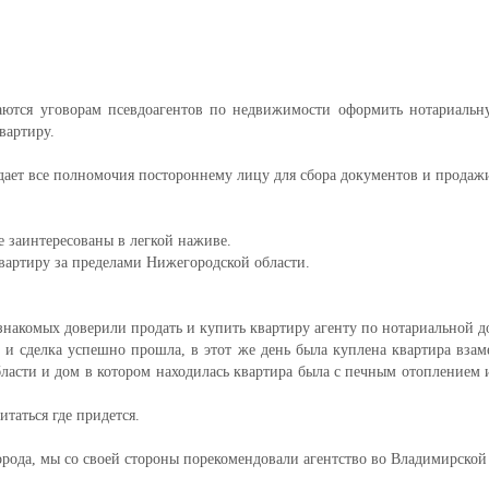
аются уговорам псевдоагентов по недвижимости оформить нотариальну
вартиру.
дает все полномочия постороннему лицу для сбора документов и продажи
е заинтересованы в легкой наживе.
квартиру за пределами Нижегородской области.
накомых доверили продать и купить квартиру агенту по нотариальной д
и сделка успешно прошла, в этот же день была куплена квартира взам
ласти и дом в котором находилась квартира была с печным отоплением и 
таться где придется.
рода, мы со своей стороны порекомендовали агентство во Владимирской 