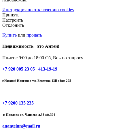
Инструкция по отключению cookies
Принять
Настроить
Отклонить
Купить
или
продать
Недвижимость - это Антей!
Пн-пт с 9:00 до 18:00
Сб, Вс - по запросу
+7
920 005 23 05
413-19-19
г.Нижний Новгород ул. Бекетова 13В офис 205
+7 9200 135 235
г. Павлово ул. Чапаева д.38 оф.304
ananteinn@mail.ru