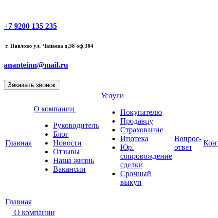
+7 9200 135 235
г. Павлово ул. Чапаева д.38 оф.304
ananteinn@mail.ru
Услуги
О компании
Покупателю
Продавцу
Руководитель
Страхование
Блог
Ипотека
Вопрос-
Главная
Новости
Кон
Юр.
ответ
Отзывы
сопровождение
Наша жизнь
сделки
Вакансии
Срочный
выкуп
Главная
О компании