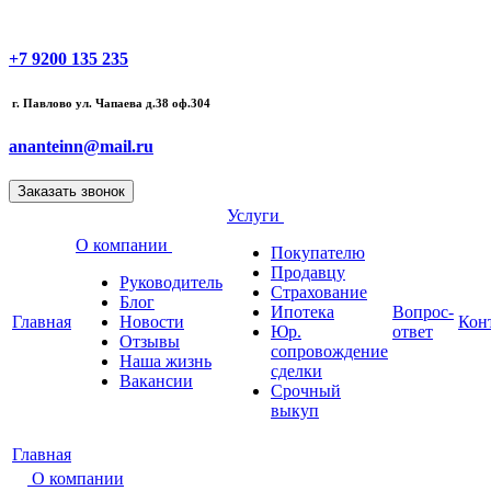
+7 9200 135 235
г. Павлово ул. Чапаева д.38 оф.304
ananteinn@mail.ru
Услуги
О компании
Покупателю
Продавцу
Руководитель
Страхование
Блог
Ипотека
Вопрос-
Главная
Новости
Кон
Юр.
ответ
Отзывы
сопровождение
Наша жизнь
сделки
Вакансии
Срочный
выкуп
Главная
О компании