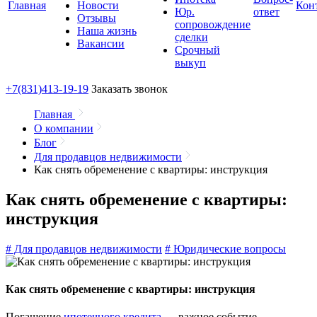
Главная
Новости
Кон
Юр.
ответ
Отзывы
сопровождение
Наша жизнь
сделки
Вакансии
Срочный
выкуп
+7(831)
413-19-19
Заказать звонок
Главная
О компании
Блог
Для продавцов недвижимости
Как снять обременение с квартиры: инструкция
Как снять обременение с квартиры:
инструкция
# Для продавцов недвижимости
# Юридические вопросы
Как снять обременение с квартиры: инструкция
Погашение
ипотечного кредита
— важное событие.