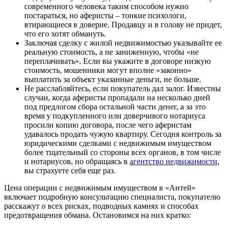
современного человека таким способом нужно
постараться, но аферисты – тонкие психологи,
втирающиеся в доверие. Продавцу и в голову не придет,
что его хотят обмануть.
Заключая сделку c жилой недвижимостью указывайте ее
реальную стоимость, а не заниженную, чтобы «не
переплачивать». Если вы укажите в договоре низкую
стоимость, мошенники могут вполне «законно»
выплатить за объект указанные деньги, не больше.
Не расслабляйтесь, если покупатель дал залог. Известны
случаи, когда аферисты пропадали на несколько дней
под предлогом сбора остальной части денег, а за это
время у подкупленного или доверчивого нотариуса
просили копию договора, после чего аферистам
удавалось продать чужую квартиру. Сегодня контроль за
юридическими сделками с недвижимым имуществом
более тщательный со стороны всех органов, в том числе
и нотариусов, но обращаясь в
агентство недвижимости
,
вы страхуете себя еще раз.
Цена операции с недвижимым имуществом в «Антей»
включает подробную консультацию специалиста, покупателю
расскажут о всех рисках, подводных камнях и способах
предотвращения обмана. Остановимся на них кратко: