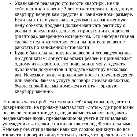
Указывайте реальную стоимость квартиры, иначе
собственник в течение 3 лет может отсудить проданную
квартиру, вернув вам средства в «заниженном» размере.
Если вы хотите указывать в документах заниженную
цену объекта, продавец должен написать расписку о
реально переданных деньгах в присутствии свидетеля
(риэлтора), заверенную нотариусом. Это альтернативная
сделка с недвижимостью, если вы приняли решение
работать по заниженной стоимости.
Будьте бдительны, покупая дешевое и «горящее» жилье
по дубликатам: допустим объект реален и принадлежит
одному из аферистов, его подельники могут сделать
дубликаты документов и продать квартиру несколько
раз. Исчезают такие «продавцы» после получения денег
или залога. Заказав услугу договора c недвижимостью,
будьте спокойны, мы поможем купить «горящую»
квартиру законно.
Это лишь часть проблем покупателей: квартиры продают по
доверенности, на продажу выставляют «лоты», где прописаны
несовершеннолетние дети, недвижимость могут продавать
неадекватные люди, пребывающие на учете в специальных
учреждениях – сделки с ними считаются недействительными.
Человеку без специальных навыков сложно вникнуть во все
тонкости, проверить документы и узнать, что представляет из