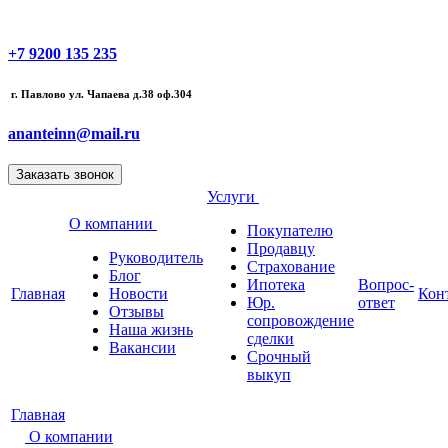
+7 9200 135 235
г. Павлово ул. Чапаева д.38 оф.304
ananteinn@mail.ru
Услуги
О компании
Покупателю
Продавцу
Руководитель
Страхование
Блог
Ипотека
Вопрос-
Главная
Новости
Кон
Юр.
ответ
Отзывы
сопровождение
Наша жизнь
сделки
Вакансии
Срочный
выкуп
Главная
О компании